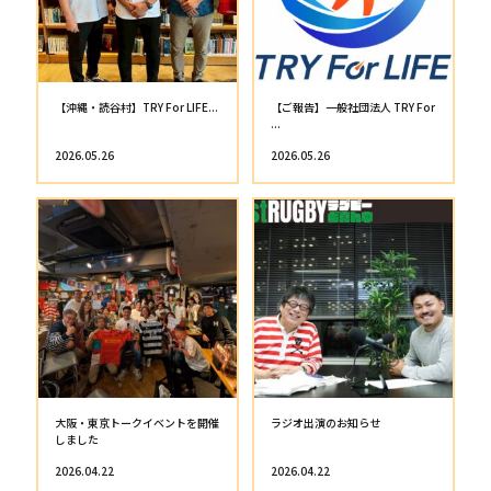
リーグ第11戦勝利！！！―
リーグ第11戦 ― 背番号20でメン
31−10
バー...
2026.02.22
2026.02.22
バーレーン日本人コミュニティの
バーレーン日本大使館を訪問
皆さんとの...