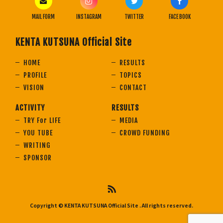
MAIL FORM
INSTAGRAM
TWITTER
FACE BOOK
KENTA KUTSUNA Official Site
HOME
RESULTS
PROFILE
TOPICS
VISION
CONTACT
ACTIVITY
RESULTS
TRY For LIFE
MEDIA
YOU TUBE
CROWD FUNDING
WRITING
SPONSOR
Copyright © KENTA KUTSUNA Official Site
. All rights reserved.