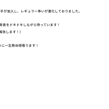
選手が加入し、レギュラー争いが激化しておりました。
発表をドキドキしながら待っています！
報告します！）
うに一生懸命頑張ります！