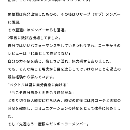
開幕戦は先発出場したものの、その後はリザーブ（サブ）メンバー
に落選。
その翌週にはメンバーからも落選。
2軍戦に数試合出場してました。
自分ではいいパフォーマンスをしているつもりでも、コーチからの
レビューは「12番として物足りない」
自分の力不足を感じ、悔しさが溢れ、無力感すらありました。
でも、そんな時こそ現実から目を逸らしてはいけないことを過去の
競技経験から学んでいます。
“ベクトルは常に自分自身に向ける”
「今こそ自分自身と向き合う時間だな」
と割り切り個人練習に打ち込み、練習の前後には各コーチと面談の
時間を確保し、コミュニケーションの時間をとって改善に努めまし
た。
そして先週もう一度掴んだレギュラーメンバー。